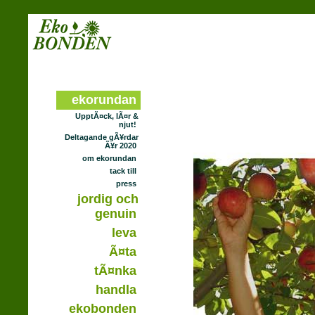
ekorundan
UpptÃ¤ck, lÃ¤r &
njut!
Deltagande gÃ¥rdar
Ã¥r 2020
om ekorundan
tack till
press
jordig och
genuin
leva
Ã¤ta
tÃ¤nka
handla
ekobonden