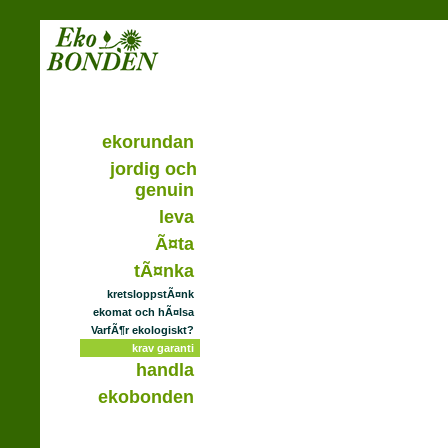
ekorundan
jordig och
genuin
leva
Ã¤ta
tÃ¤nka
kretsloppstÃ¤nk
ekomat och hÃ¤lsa
VarfÃ¶r ekologiskt?
krav garanti
handla
ekobonden