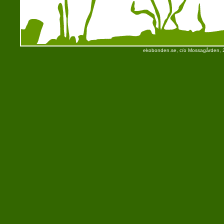
ekobonden.se, c/o Mossagården, 